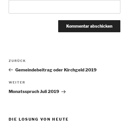
Beitragsnavigation
Vorheriger
ZURÜCK
Beitrag
Gemeindebeitrag oder Kirchgeld 2019
Nächster
WEITER
Beitrag
Monatsspruch Juli 2019
DIE LOSUNG VON HEUTE