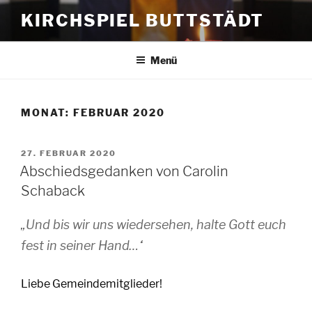
Zum
KIRCHSPIEL BUTTSTÄDT
Inhalt
springen
Menü
MONAT:
FEBRUAR 2020
VERÖFFENTLICHT
27. FEBRUAR 2020
AM
Abschiedsgedanken von Carolin
Schaback
„Und bis wir uns wiedersehen, halte Gott euch
fest in seiner Hand…“
Liebe Gemeindemitglieder!