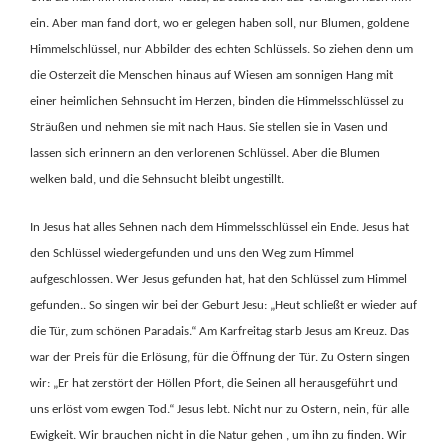
ein. Aber man fand dort, wo er gelegen haben soll, nur Blumen, goldene
Himmelschlüssel, nur Abbilder des echten Schlüssels. So ziehen denn um
die Osterzeit die Menschen hinaus auf Wiesen am sonnigen Hang mit
einer heimlichen Sehnsucht im Herzen, binden die Himmelsschlüssel zu
Sträußen und nehmen sie mit nach Haus. Sie stellen sie in Vasen und
lassen sich erinnern an den verlorenen Schlüssel. Aber die Blumen
welken bald, und die Sehnsucht bleibt ungestillt.
In Jesus hat alles Sehnen nach dem Himmelsschlüssel ein Ende. Jesus hat
den Schlüssel wiedergefunden und uns den Weg zum Himmel
aufgeschlossen. Wer Jesus gefunden hat, hat den Schlüssel zum Himmel
gefunden.. So singen wir bei der Geburt Jesu: „Heut schließt er wieder auf
die Tür, zum schönen Paradais.“ Am Karfreitag starb Jesus am Kreuz. Das
war der Preis für die Erlösung, für die Öffnung der Tür. Zu Ostern singen
wir: „Er hat zerstört der Höllen Pfort, die Seinen all herausgeführt und
uns erlöst vom ewgen Tod.“ Jesus lebt. Nicht nur zu Ostern, nein, für alle
Ewigkeit. Wir brauchen nicht in die Natur gehen , um ihn zu finden. Wir