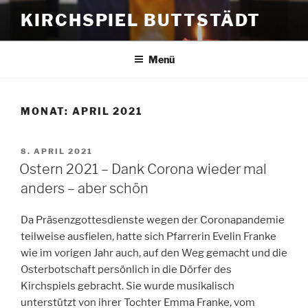
Zum
KIRCHSPIEL BUTTSTÄDT
Inhalt
springen
Menü
MONAT:
APRIL 2021
VERÖFFENTLICHT
8. APRIL 2021
AM
Ostern 2021 – Dank Corona wieder mal
anders – aber schön
Da Präsenzgottesdienste wegen der Coronapandemie
teilweise ausfielen, hatte sich Pfarrerin Evelin Franke
wie im vorigen Jahr auch, auf den Weg gemacht und die
Osterbotschaft persönlich in die Dörfer des
Kirchspiels gebracht. Sie wurde musikalisch
unterstützt von ihrer Tochter Emma Franke, vom