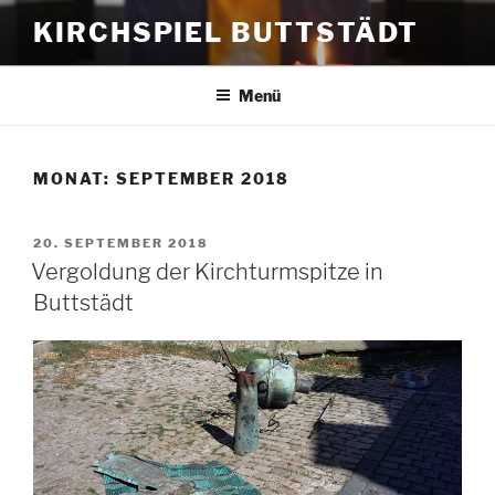
Zum
KIRCHSPIEL BUTTSTÄDT
Inhalt
springen
Menü
MONAT:
SEPTEMBER 2018
VERÖFFENTLICHT
20. SEPTEMBER 2018
AM
Vergoldung der Kirchturmspitze in
Buttstädt