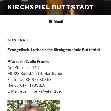
Zum
KIRCHSPIEL BUTTSTÄDT
Inhalt
springen
Menü
KONTAKT
Evangelisch-Lutherische Kirchgemeinde Buttstädt
Pfarrerin Evelin Franke
Am Pfarrhaus 144
99628 Buttstädt OT Hardisleben
Festnetz: 036377 80363
Handy: 0174 1739810
E-Mail: evelin.franke@ekmd.de