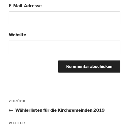
E-Mail-Adresse
Website
Beitragsnavigation
Vorheriger
ZURÜCK
Beitrag
Wählerlisten für die Kirchgemeinden 2019
Nächster
WEITER