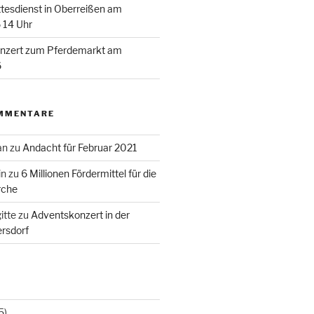
esdienst in Oberreißen am
 14 Uhr
zert zum Pferdemarkt am
6
MMENTARE
an
zu
Andacht für Februar 2021
in
zu
6 Millionen Fördermittel für die
rche
itte
zu
Adventskonzert in der
rsdorf
5)