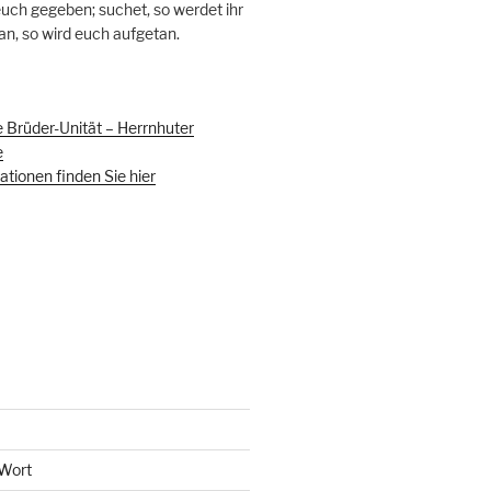
 euch gegeben; suchet, so werdet ihr
 an, so wird euch aufgetan.
 Brüder-Unität – Herrnhuter
e
tionen finden Sie hier
 Wort