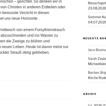
nschen – gerichtet. So denken wir in
Besuchsgott
von Christen in anderen Erdteilen oder
23.08.2026
r bewusste Verzicht in diesen
Sommer Kon
et uns neue Horizonte.
04.07.202
ermittwoch von einem Forsythienstrauch
 abzuschneiden und ins Wasser zu
NEUESTE KO
en die Zweige zu blühen und
 neuen Leben. Heute ist davon meist nur
Jaco Bosm
ckter Strauß übrig geblieben.
Sarah Zepp
Michaeliski
Becker, Brig
Kirche Rude
ARCHIV
2026
(1