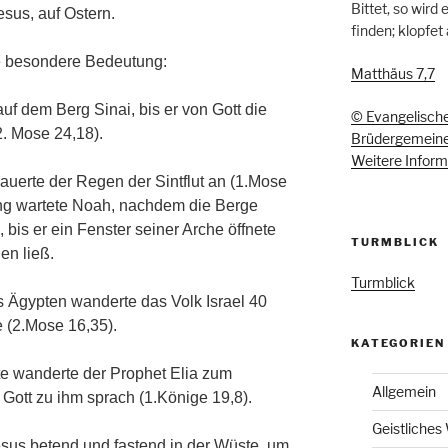
Bittet, so wird
esus, auf Ostern.
finden; klopfet
ne besondere Bedeutung:
Matthäus 7,7
uf dem Berg Sinai, bis er von Gott die
© Evangelische
2. Mose 24,18).
Brüdergemein
Weitere Informa
uerte der Regen der Sintflut an (1.Mose
ng wartete Noah, nachdem die Berge
 bis er ein Fenster seiner Arche öffnete
TURMBLICK
en ließ.
Turmblick
Ägypten wanderte das Volk Israel 40
 (2.Mose 16,35).
KATEGORIEN
e wanderte der Prophet Elia zum
Allgemein
Gott zu ihm sprach (1.Könige 19,8).
Geistliches
sus betend und fastend in der Wüste, um