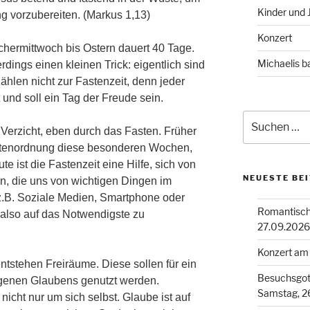
Kinder und 
g vorzubereiten. (Markus 1,13)
Konzert
chermittwoch bis Ostern dauert 40 Tage.
Michaelis b
rdings einen kleinen Trick: eigentlich sind
ählen nicht zur Fastenzeit, denn jeder
t und soll ein Tag der Freude sein.
Suchen
 Verzicht, eben durch das Fasten. Früher
nach:
astenordnung diese besonderen Wochen,
ute ist die Fastenzeit eine Hilfe, sich von
NEUESTE BE
, die uns von wichtigen Dingen im
z.B. Soziale Medien, Smartphone oder
Romantisch
 also auf das Notwendigste zu
27.09.2026
Konzert am
tstehen Freiräume. Diese sollen für ein
Besuchsgott
eigenen Glaubens genutzt werden.
Samstag, 26
 nicht nur um sich selbst. Glaube ist auf