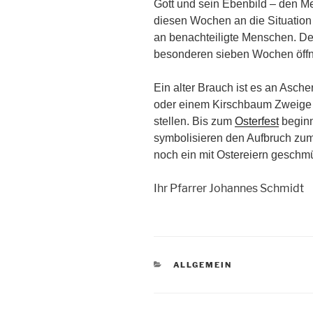
Gott und sein Ebenbild – den Me
diesen Wochen an die Situation 
an benachteiligte Menschen. De
besonderen sieben Wochen öffn
Ein alter Brauch ist es an Asch
oder einem Kirschbaum Zweige
stellen. Bis zum
Osterfest
beginn
symbolisieren den Aufbruch zum
noch ein mit Ostereiern geschmü
Ihr Pfarrer Johannes Schmidt
KATEGORIEN
ALLGEMEIN