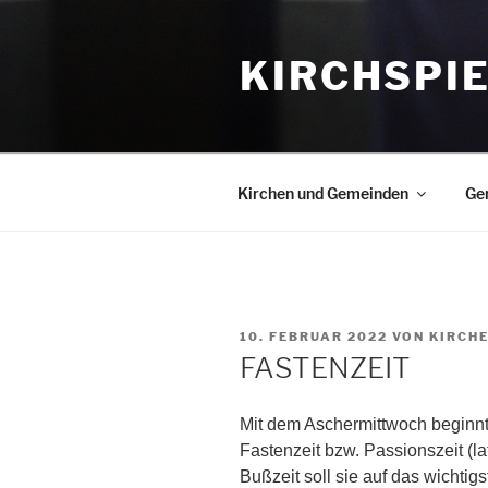
Zum
Inhalt
KIRCHSPI
springen
Kirchen und Gemeinden
Ge
VERÖFFENTLICHT
10. FEBRUAR 2022
VON
KIRCH
AM
FASTENZEIT
Mit dem Aschermittwoch beginnt i
Fastenzeit bzw. Passionszeit (la
Bußzeit soll sie auf das wichtigs