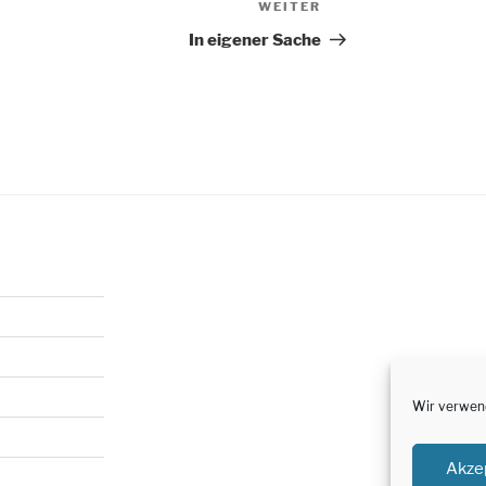
WEITER
Nächster
Beitrag
In eigener Sache
Wir verwend
Akze