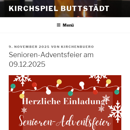
Zum
KIRCHSPIEL BUTTSTÄDT
Inhalt
springen
Menü
VERÖFFENTLICHT
9. NOVEMBER 2025
VON
KIRCHENBUERO
AM
Senioren-Adventsfeier am
09.12.2025