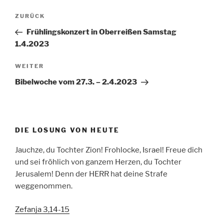
Beitragsnavigation
Vorheriger
ZURÜCK
Beitrag
Frühlingskonzert in Oberreißen Samstag
1.4.2023
Nächster
WEITER
Beitrag
Bibelwoche vom 27.3. – 2.4.2023
DIE LOSUNG VON HEUTE
Jauchze, du Tochter Zion! Frohlocke, Israel! Freue dich
und sei fröhlich von ganzem Herzen, du Tochter
Jerusalem! Denn der HERR hat deine Strafe
weggenommen.
Zefanja 3,14-15