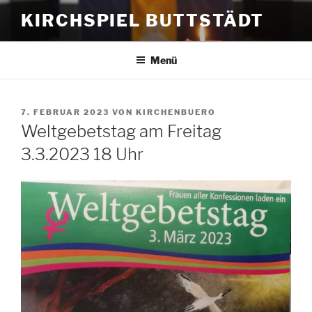
Zum
KIRCHSPIEL BUTTSTÄDT
Inhalt
springen
Menü
VERÖFFENTLICHT
7. FEBRUAR 2023
VON
KIRCHENBUERO
AM
Weltgebetstag am Freitag
3.3.2023 18 Uhr