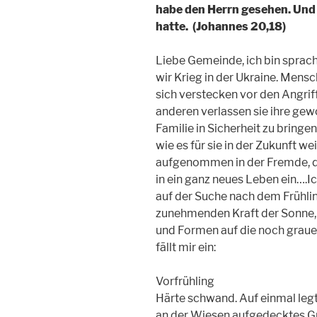
habe den Herrn gesehen. Und s
hatte. (Johannes 20,18)
Liebe Gemeinde, ich bin sprach
wir Krieg in der Ukraine. Mens
sich verstecken vor den Angrif
anderen verlassen sie ihre ge
Familie in Sicherheit zu bringen
wie es für sie in der Zukunft we
aufgenommen in der Fremde, d
in ein ganz neues Leben ein….I
auf der Suche nach dem Frühlin
zunehmenden Kraft der Sonne, 
und Formen auf die noch graue
fällt mir ein:
Vorfrühling
Härte schwand. Auf einmal leg
an der Wiesen aufgedecktes G