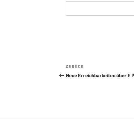
Beitragsnavigation
Vorheriger
ZURÜCK
Beitrag
Neue Erreichbarkeiten über E-