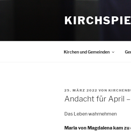
Zum
Inhalt
KIRCHSPI
springen
Kirchen und Gemeinden
Ge
VERÖFFENTLICHT
29. MÄRZ 2022
VON
KIRCHENB
AM
Andacht für April –
Das Leben wahrnehmen
Maria von Magdalena kam zu 