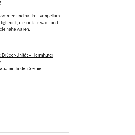
5
ekommen und hat im Evangelium
igt euch, die ihr fern wart, und
 die nahe waren.
 Brüder-Unität – Herrnhuter
e
tionen finden Sie hier