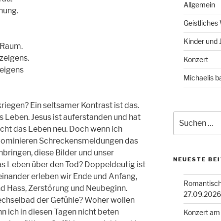
Allgemein
nung.
Geistliches
Kinder und 
 Raum.
zeigens.
Konzert
teigens
Michaelis b
iegen? Ein seltsamer Kontrast ist das.
Suchen
as Leben. Jesus ist auferstanden und hat
nach:
cht das Leben neu. Doch wenn ich
 dominieren Schreckensmeldungen das
nbringen, diese Bilder und unser
NEUESTE BE
as Leben über den Tod? Doppeldeutig ist
einander erleben wir Ende und Anfang,
Romantisch
nd Hass, Zerstörung und Neubeginn.
27.09.2026
chselbad der Gefühle? Woher wollen
n ich in diesen Tagen nicht beten
Konzert am