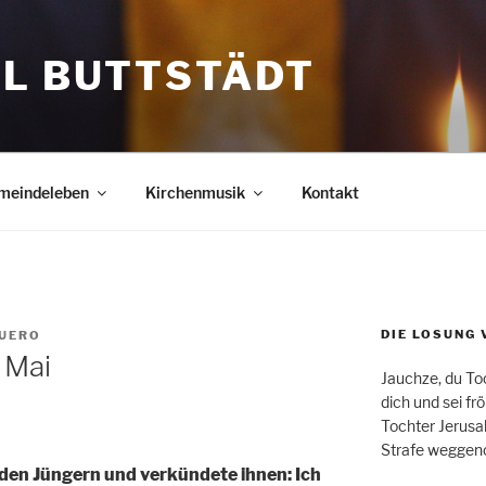
EL BUTTSTÄDT
meindeleben
Kirchenmusik
Kontakt
DIE LOSUNG 
UERO
 Mai
Jauchze, du Toc
dich und sei fr
Tochter Jerusa
Strafe wegge
den Jüngern und verkündete ihnen: Ich