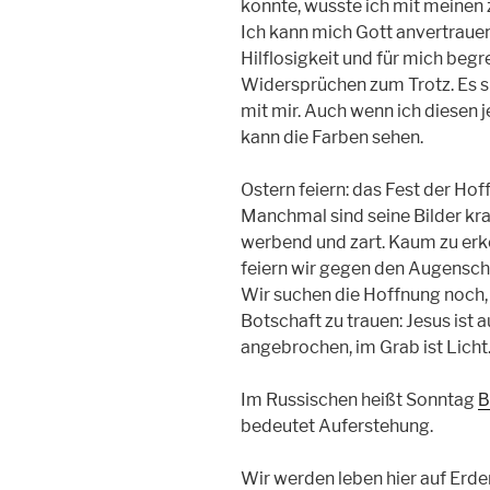
könnte, wüsste ich mit meinen 
Ich kann mich Gott anvertraue
Hilflosigkeit und für mich begre
Widersprüchen zum Trotz. Es s
mit mir. Auch wenn ich diesen 
kann die Farben sehen.
Ostern feiern: das Fest der Ho
Manchmal sind seine Bilder kra
werbend und zart. Kaum zu er
feiern wir gegen den Augensche
Wir suchen die Hoffnung noch, 
Botschaft zu trauen: Jesus ist 
angebrochen, im Grab ist Licht
Im Russischen heißt Sonntag
В
bedeutet Auferstehung.
Wir werden leben hier auf Erde