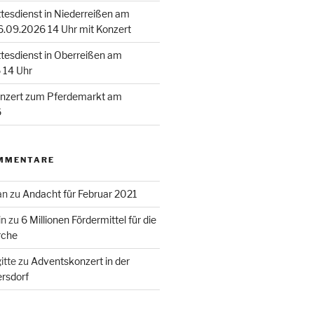
esdienst in Niederreißen am
.09.2026 14 Uhr mit Konzert
esdienst in Oberreißen am
 14 Uhr
zert zum Pferdemarkt am
6
MMENTARE
an
zu
Andacht für Februar 2021
in
zu
6 Millionen Fördermittel für die
rche
itte
zu
Adventskonzert in der
rsdorf