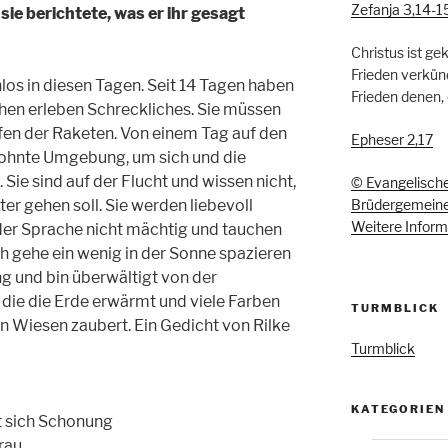
Zefanja 3,14-1
ie berichtete, was er ihr gesagt
Christus ist g
Frieden verkünd
los in diesen Tagen. Seit 14 Tagen haben
Frieden denen,
chen erleben Schreckliches. Sie müssen
fen der Raketen. Von einem Tag auf den
Epheser 2,17
wohnte Umgebung, um sich und die
. Sie sind auf der Flucht und wissen nicht,
© Evangelische
Brüdergemein
iter gehen soll. Sie werden liebevoll
Weitere Informa
er Sprache nicht mächtig und tauchen
ch gehe ein wenig in der Sonne spazieren
g und bin überwältigt von der
die die Erde erwärmt und viele Farben
TURMBLICK
n Wiesen zaubert. Ein Gedicht von Rilke
Turmblick
KATEGORIEN
t sich Schonung
rau.