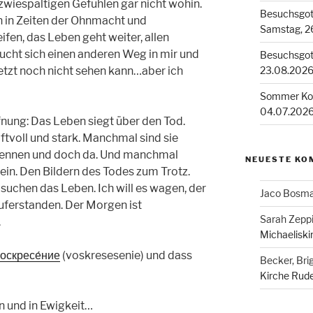
zwiespältigen Gefühlen gar nicht wohin.
Besuchsgott
n in Zeiten der Ohnmacht und
Samstag, 26
ifen, das Leben geht weiter, allen
ucht sich einen anderen Weg in mir und
Besuchsgott
jetzt noch nicht sehen kann…aber ich
23.08.2026
Sommer Kon
04.07.202
ffnung: Das Leben siegt über den Tod.
ftvoll und stark. Manchmal sind sie
kennen und doch da. Und manchmal
NEUESTE KO
in. Den Bildern des Todes zum Trotz.
suchen das Leben. Ich will es wagen, der
Jaco Bosm
auferstanden. Der Morgen ist
Sarah Zepp
.
Michaeliski
оскресе́ние
(voskresesenie) und dass
Becker, Brig
Kirche Rude
n und in Ewigkeit…