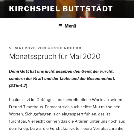
Zum
KIRCHSPIEL BUTTSTÄDT
Inhalt
springen
Menü
VERÖFFENTLICHT
5. MAI 2020
VON
KIRCHENBUERO
AM
Monatsspruch für Mai 2020
Denn Gott hat uns nicht gegeben den Geist der Furcht,
sondern der Kraft und der Liebe und der Besonnenheit.
(2.Tim1,7
)
Paulus sitzt im Gefängnis und schreibt diese Worte an seinen
Freund Timotheus. Er macht sich auch selbst Mut mit seinen
Worten. Sich gefangen, sich eingesperrt fühlen, das ist
furchtbar. Vielleicht kennen das die Älteren unter uns noch aus
dem Krieg. Da war die Furcht konkreter, leere Vorratsschränke,