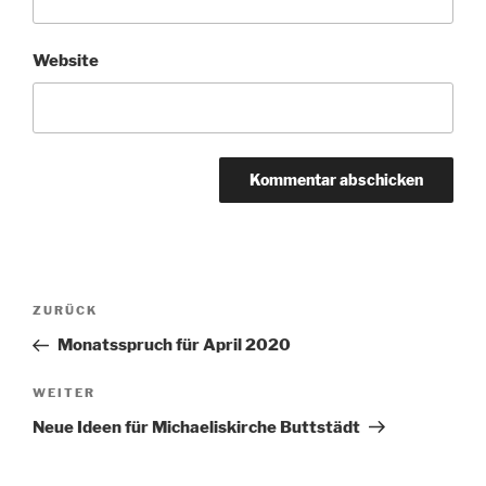
Website
Beitragsnavigation
Vorheriger
ZURÜCK
Beitrag
Monatsspruch für April 2020
Nächster
WEITER
Beitrag
Neue Ideen für Michaeliskirche Buttstädt