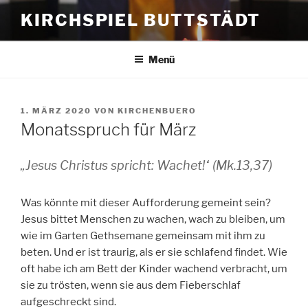
Zum
KIRCHSPIEL BUTTSTÄDT
Inhalt
springen
Menü
VERÖFFENTLICHT
1. MÄRZ 2020
VON
KIRCHENBUERO
AM
Monatsspruch für März
„Jesus Christus spricht: Wachet!“ (Mk.13,37)
Was könnte mit dieser Aufforderung gemeint sein?
Jesus bittet Menschen zu wachen, wach zu bleiben, um
wie im Garten Gethsemane gemeinsam mit ihm zu
beten. Und er ist traurig, als er sie schlafend findet. Wie
oft habe ich am Bett der Kinder wachend verbracht, um
sie zu trösten, wenn sie aus dem Fieberschlaf
aufgeschreckt sind.