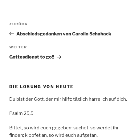
Beitragsnavigation
Vorheriger
ZURÜCK
Beitrag
Abschiedsgedanken von Carolin Schaback
Nächster
WEITER
Beitrag
Gottesdienst to go!!
DIE LOSUNG VON HEUTE
Du bist der Gott, der mir hilft; täglich harre ich auf dich.
Psalm 25,5
Bittet, so wird euch gegeben; suchet, so werdet ihr
finden; klopfet an, so wird euch aufgetan.