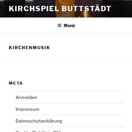
Zum
KIRCHSPIEL BUTTSTÄDT
Inhalt
springen
Menü
KIRCHENMUSIK
META
Anmelden
Impressum
Datenschutzerklärung